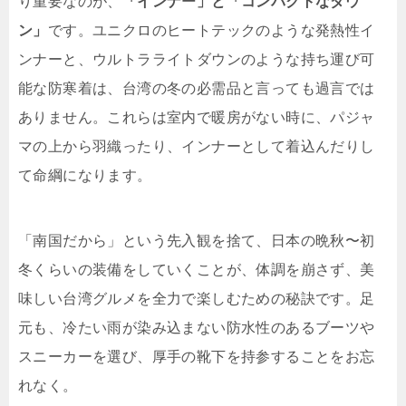
り重要なのが、
「インナー」と「コンパクトなダウ
ン」
です。ユニクロのヒートテックのような発熱性イ
ンナーと、ウルトラライトダウンのような持ち運び可
能な防寒着は、台湾の冬の必需品と言っても過言では
ありません。これらは室内で暖房がない時に、パジャ
マの上から羽織ったり、インナーとして着込んだりし
て命綱になります。
「南国だから」という先入観を捨て、日本の晩秋〜初
冬くらいの装備をしていくことが、体調を崩さず、美
味しい台湾グルメを全力で楽しむための秘訣です。足
元も、冷たい雨が染み込まない防水性のあるブーツや
スニーカーを選び、厚手の靴下を持参することをお忘
れなく。