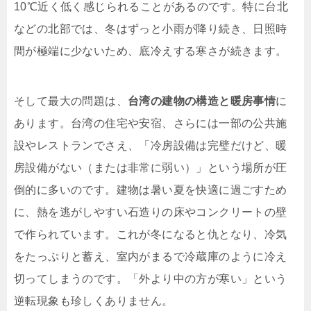
10℃近く低く感じられることがあるのです。特に台北
などの北部では、冬はずっと小雨が降り続き、日照時
間が極端に少ないため、底冷えする寒さが続きます。
そして最大の問題は、
台湾の建物の構造と暖房事情
に
あります。台湾の住宅や安宿、さらには一部の公共施
設やレストランでさえ、「冷房設備は完璧だけど、暖
房設備がない（または非常に弱い）」という場所が圧
倒的に多いのです。建物は暑い夏を快適に過ごすため
に、熱を逃がしやすい石造りの床やコンクリートの壁
で作られています。これが冬になると仇となり、冷気
をたっぷりと蓄え、室内がまるで冷蔵庫のように冷え
切ってしまうのです。「外より中の方が寒い」という
逆転現象も珍しくありません。