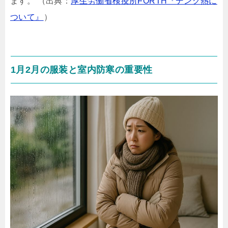
ます。 （出典：
厚生労働省検疫所FORTH『デング熱に
ついて』
）
1月2月の服装と室内防寒の重要性