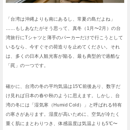
「台湾は沖縄よりも南にあるし、常夏の島だよね」
……もしあなたがそう思って、真冬（1月〜2月）の台
湾旅行にTシャツと薄手のパーカーだけで行こうとして
いるなら、今すぐその荷造りを止めてください。それ
は、多くの日本人観光客が陥る、最も典型的で過酷な
「罠」の一つです。
確かに、台湾の冬の平均気温は15℃前後あり、数字だ
け見れば日本の春や秋のように思えます。しかし、台
湾の冬には「湿気寒（Humid Cold）」と呼ばれる特有
の寒さがあります。湿度が高いために、空気が冷たく
重く肌にまとわりつき、体感温度は気温よりも5℃〜