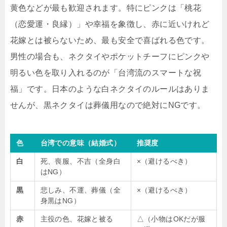
黄色などが最も歓迎されます。特にピンクは「桃花
（恋愛運・良縁）」や幸福を象徴し、赤に近いけれど
花嫁とは被らないため、最も安全で喜ばれる色です。
男性の場合も、ネクタイやポケットチーフにピンクや
明るい色を取り入れるのが「台湾流のスマートな祝
福」です。日本のような白ネクタイのルールはありま
せんが、黒ネクタイは葬儀用なので絶対にNGです。
色
台湾での意味（結婚式）
推奨度
白
死、喪服、不吉（全身白
×（避けるべき）
はNG）
黒
悲しみ、不運、葬儀（全
×（避けるべき）
身黒はNG）
赤
主役の色、花嫁と被る
△（小物はOKだが服