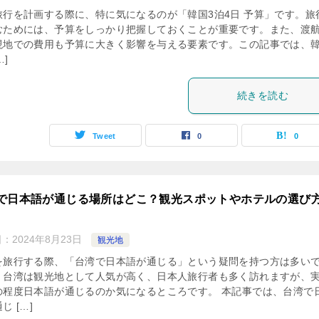
旅行を計画する際に、特に気になるのが「韓国3泊4日 予算」です。旅
むためには、予算をしっかり把握しておくことが重要です。また、渡
現地での費用も予算に大きく影響を与える要素です。この記事では、韓
…]
続きを読む
Tweet
0
0
で日本語が通じる場所はどこ？観光スポットやホテルの選び
日：
2024年8月23日
観光地
を旅行する際、「台湾で日本語が通じる」という疑問を持つ方は多い
。台湾は観光地として人気が高く、日本人旅行者も多く訪れますが、
の程度日本語が通じるのか気になるところです。 本記事では、台湾で
じ […]