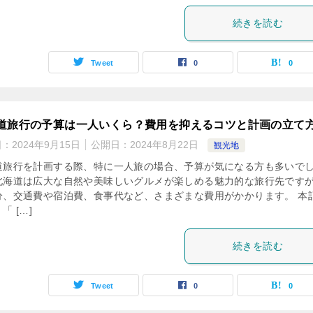
続きを読む
Tweet
0
0
道旅行の予算は一人いくら？費用を抑えるコツと計画の立て
日：
2024年9月15日
公開日：
2024年8月22日
観光地
道旅行を計画する際、特に一人旅の場合、予算が気になる方も多いで
北海道は広大な自然や美味しいグルメが楽しめる魅力的な旅行先です
分、交通費や宿泊費、食事代など、さまざまな費用がかかります。 本
「 […]
続きを読む
Tweet
0
0