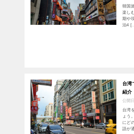
韓国
楽し
期や
泊4 [
台湾
紹介
公開
台湾
ょう
にど
語が通