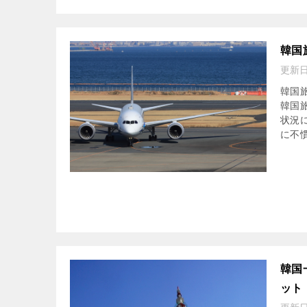
韓国
更新
韓国
韓国
状況
に不慣
韓国
ット