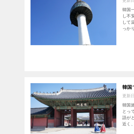
更新
韓国
し不
して
っかり
韓国
更新
韓国
とっ
語が
近く、