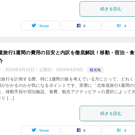
続きを読む
Tweet
0
0
道旅行1週間の費用の目安と内訳を徹底解説！移動・宿泊・食
介
日：
2024年9月15日
公開日：
2024年9月9日
観光地
道旅行を計画する際、特に1週間の旅を考えている方にとって、どれく
用がかかるのかが気になるポイントです。実際に「北海道旅行1週間の
は、移動手段や宿泊施設、食費、観光アクティビティの選択によって
り […]
続きを読む
Tweet
0
0