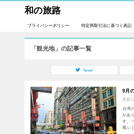
和の旅路
プライバシーポリシー
特定商取引法に基づく表記
「観光地」の記事一覧
Tweet
9月
更新
台湾
があ
す。
風シ [