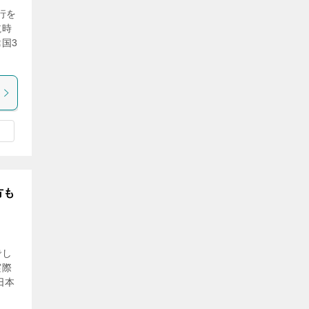
行を
航時
国3
方も
でし
実際
日本