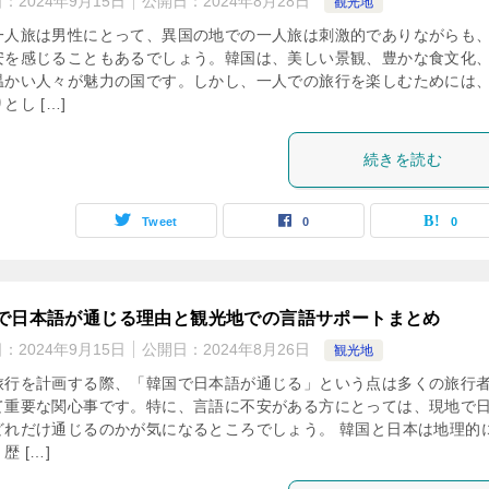
日：
2024年9月15日
公開日：
2024年8月28日
観光地
一人旅は男性にとって、異国の地での一人旅は刺激的でありながらも
安を感じることもあるでしょう。韓国は、美しい景観、豊かな食文化
温かい人々が魅力の国です。しかし、一人での旅行を楽しむためには
とし […]
続きを読む
Tweet
0
0
で日本語が通じる理由と観光地での言語サポートまとめ
日：
2024年9月15日
公開日：
2024年8月26日
観光地
旅行を計画する際、「韓国で日本語が通じる」という点は多くの旅行
て重要な関心事です。特に、言語に不安がある方にとっては、現地で
どれだけ通じるのかが気になるところでしょう。 韓国と日本は地理的
歴 […]