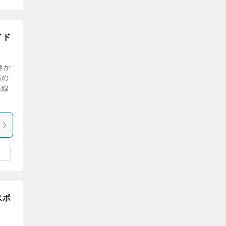
イド
きか
備の
際線
スポ