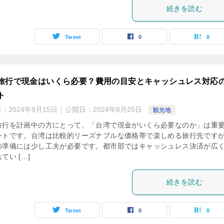
続きを読む
Tweet
0
0
旅行で現金はいくら必要？費用の目安とキャッシュレス対応
ト
日：
2024年9月15日
公開日：
2024年8月25日
観光地
旅行を計画中の方にとって、「台湾で現金がいくら必要なのか」は重
ントです。台湾は比較的リーズナブルな価格帯で楽しめる旅行先です
の準備には少し工夫が必要です。都市部ではキャッシュレス決済が広
てい […]
続きを読む
Tweet
0
0