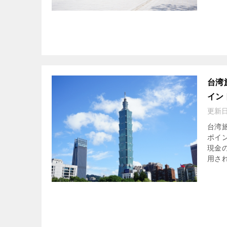
台湾
イン
更新
台湾
ポイ
現金
用され