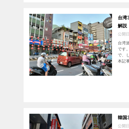
台湾
解説
公開
台湾
です
で、
本記事
韓国
公開