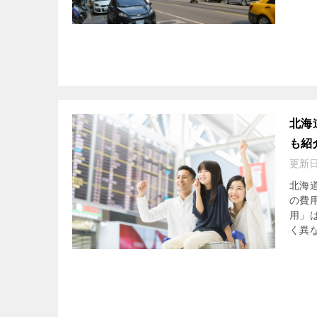
北海
も紹
更新
北海
の費
用」
く異な