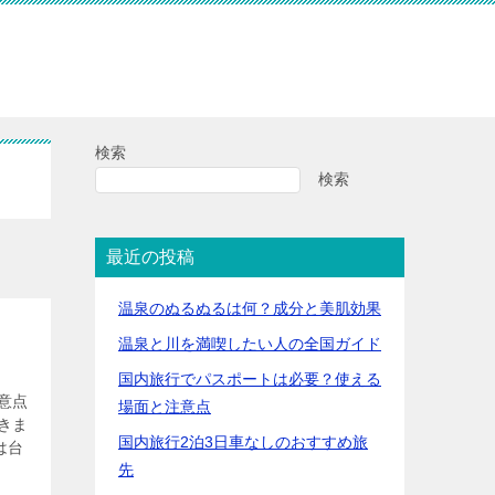
検索
検索
最近の投稿
温泉のぬるぬるは何？成分と美肌効果
温泉と川を満喫したい人の全国ガイド
国内旅行でパスポートは必要？使える
意点
場面と注意点
きま
国内旅行2泊3日車なしのおすすめ旅
は台
先